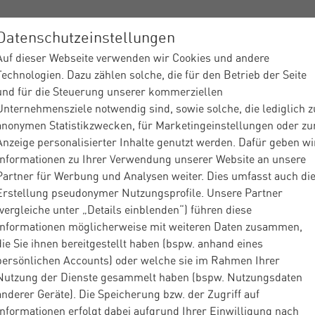
terna MONITOR
Datenschutzeinstellungen
Auf dieser Webseite verwenden wir Cookies und andere
elle Ausgabe
Frühere Ausgaben
Jetzt abonnieren
← 
Technologien. Dazu zählen solche, die für den Betrieb der Seite
und für die Steuerung unserer kommerziellen
Unternehmensziele notwendig sind, sowie solche, die lediglich z
anonymen Statistikzwecken, für Marketingeinstellungen oder zu
Anzeige personalisierter Inhalte genutzt werden. Dafür geben wi
Informationen zu Ihrer Verwendung unserer Website an unsere
Partner für Werbung und Analysen weiter. Dies umfasst auch di
Erstellung pseudonymer Nutzungsprofile. Unsere Partner
(vergleiche unter „Details einblenden“) führen diese
Informationen möglicherweise mit weiteren Daten zusammen,
die Sie ihnen bereitgestellt haben (bspw. anhand eines
persönlichen Accounts) oder welche sie im Rahmen Ihrer
Nutzung der Dienste gesammelt haben (bspw. Nutzungsdaten
anderer Geräte). Die Speicherung bzw. der Zugriff auf
Informationen erfolgt dabei aufgrund Ihrer Einwilligung nach