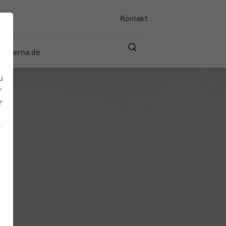
Kontakt
materna.de
u
r
r
e